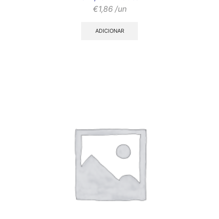
€
1,86
/un
ADICIONAR