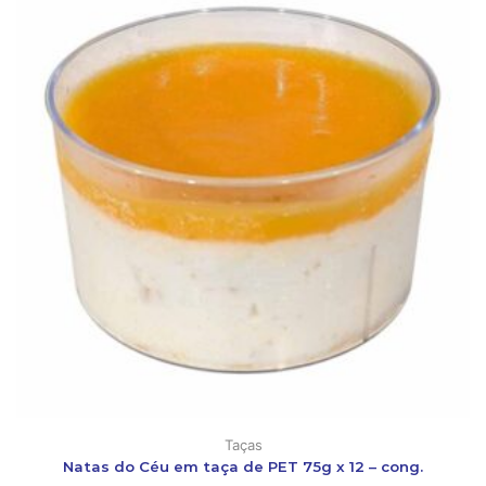
Taças
Natas do Céu em taça de PET 75g x 12 – cong.