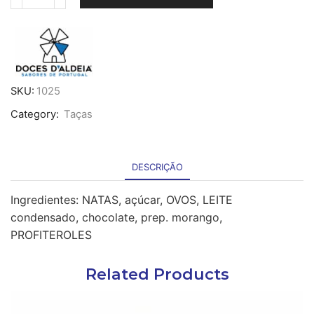
Quantidade
de
Doce
Tentação
em
taça
de
SKU:
1025
PET
Category:
Taças
85g
x
12
-
DESCRIÇÃO
cong.
Ingredientes: NATAS, açúcar, OVOS, LEITE
condensado, chocolate, prep. morango,
PROFITEROLES
Related Products