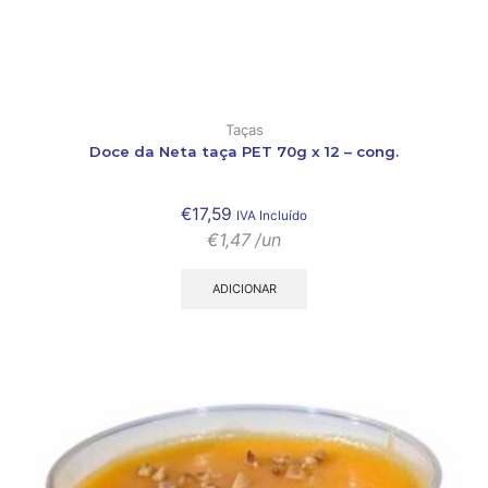
Taças
Doce da Neta taça PET 70g x 12 – cong.
€
17,59
IVA Incluído
€
1,47
/un
ADICIONAR