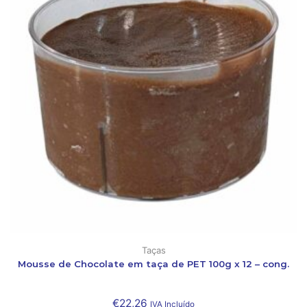
Taças
Mousse de Chocolate em taça de PET 100g x 12 – cong.
€
22,26
IVA Incluído