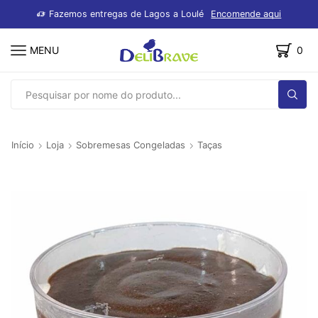
dutos
Fazemos entregas de Lagos a Loulé
Encomende aqui
MENU
0
SEARCH
INPUT
Início
Loja
Sobremesas Congeladas
Taças