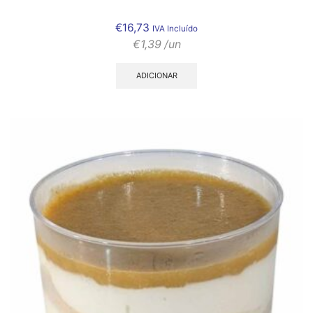
€
16,73
IVA Incluído
€
1,39
/un
ADICIONAR