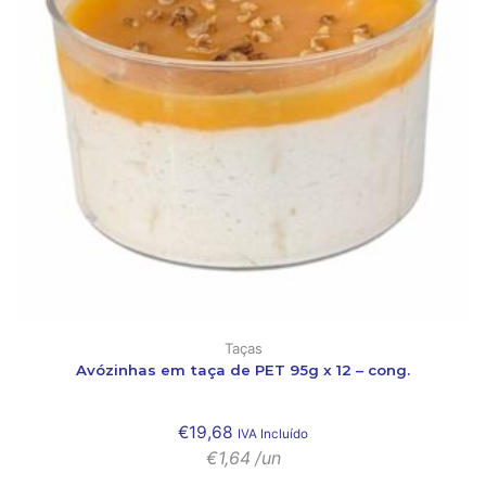
Taças
Avózinhas em taça de PET 95g x 12 – cong.
€
19,68
IVA Incluído
€
1,64
/un