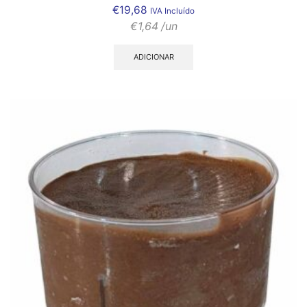
€
19,68
IVA Incluído
€
1,64
/un
ADICIONAR