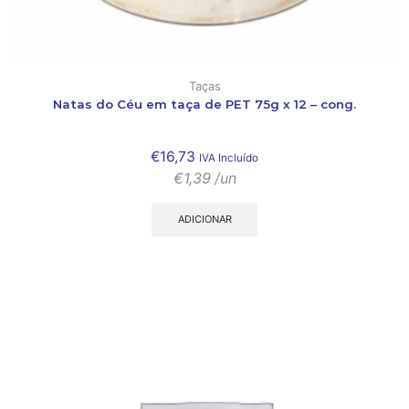
Taças
Natas do Céu em taça de PET 75g x 12 – cong.
€
16,73
IVA Incluído
€
1,39
/un
ADICIONAR