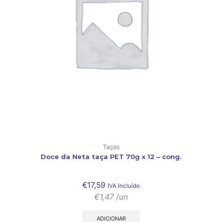
Taças
Doce da Neta taça PET 70g x 12 – cong.
€
17,59
IVA Incluído
€
1,47
/un
ADICIONAR