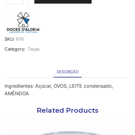
Quantidade
de
Baba
de
Camelo
em
taça
SKU:
979
de
Category:
Taças
PET
95g
x
12
DESCRIÇÃO
-
cong.
Ingredientes: Açúcar, OVOS, LEITE condensado,
AMÊNDOA
Related Products