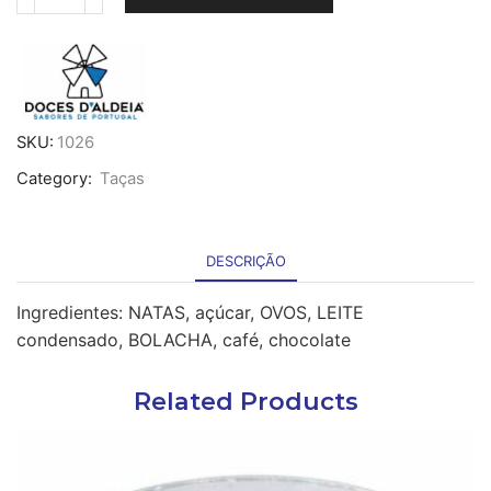
Quantidade
de
Doce
Maravilha
em
taça
de
SKU:
1026
PET
Category:
Taças
95g
x
12
-
DESCRIÇÃO
cong.
Ingredientes: NATAS, açúcar, OVOS, LEITE
condensado, BOLACHA, café, chocolate
Related Products