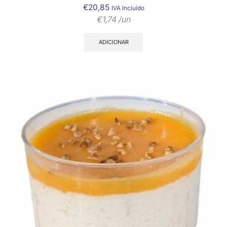
€
20,85
IVA Incluído
€
1,74
/un
ADICIONAR