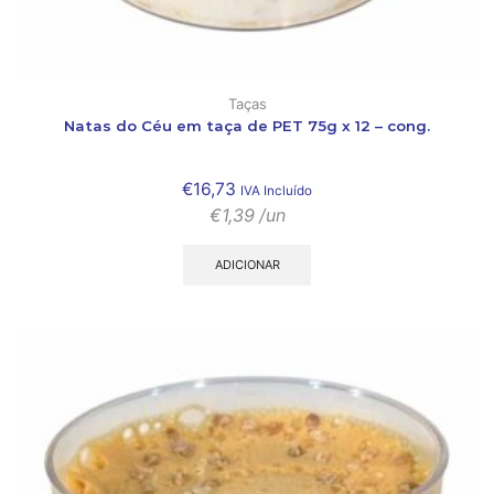
Taças
Natas do Céu em taça de PET 75g x 12 – cong.
€
16,73
IVA Incluído
€
1,39
/un
ADICIONAR