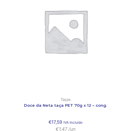
Taças
Doce da Neta taça PET 70g x 12 – cong.
€
17,59
IVA Incluído
€
1,47
/un