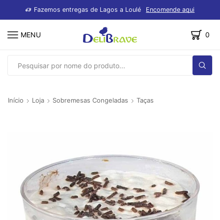
dutos
Fazemos entregas de Lagos a Loulé
Encomende aqui
MENU
0
SEARCH
INPUT
Início
Loja
Sobremesas Congeladas
Taças