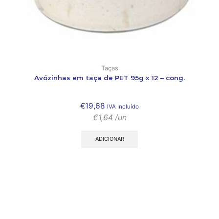
Taças
Avózinhas em taça de PET 95g x 12 – cong.
€
19,68
IVA Incluído
€
1,64
/un
ADICIONAR