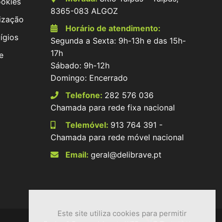
ookies
8365-083 ALGOZ
ização
Horário de atendimento:
ígios
Segunda a Sexta: 9h-13h e das 15h-
17h
e
Sábado: 9h-12h
Domingo: Encerrado
Telefone:
282 576 036
Chamada para rede fixa nacional
Telemóvel:
913 764 391 -
Chamada para rede móvel nacional
Email:
geral@delibrave.pt
Este site utiliza cookies para permitir