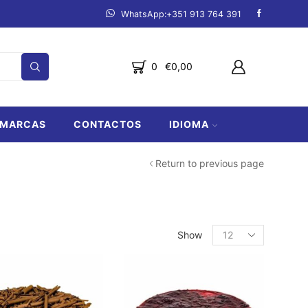
mpanha.
Ver produtos
Fazemos entregas de Lagos a Lo
0
€
0,00
MARCAS
CONTACTOS
IDIOMA
Return to previous page
Products
Show
per
page