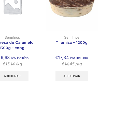
Semifrios
Semifrios
resa de Caramelo
Tiramisú – 1200g
1300g – cong.
19,68
€
17,34
IVA Incluído
IVA Incluído
€
15,14
/kg
€
14,45
/kg
ADICIONAR
ADICIONAR