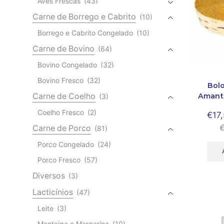
Aves Frescas
(43)
Carne de Borrego e Cabrito
(10)
Borrego e Cabrito Congelado
(10)
Carne de Bovino
(64)
Bovino Congelado
(32)
Bovino Fresco
(32)
Bol
Amante
Carne de Coelho
(3)
Coelho Fresco
(2)
€
17
Carne de Porco
(81)
Porco Congelado
(24)
Porco Fresco
(57)
Diversos
(3)
Lacticínios
(47)
Leite
(3)
Manteiga e Margarina
(10)