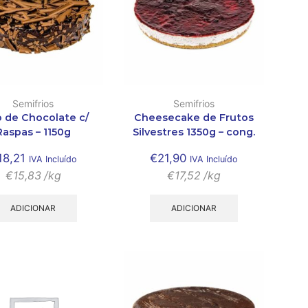
Semifrios
Semifrios
o de Chocolate c/
Cheesecake de Frutos
Raspas – 1150g
Silvestres 1350g – cong.
18,21
€
21,90
IVA Incluído
IVA Incluído
€
15,83
/kg
€
17,52
/kg
ADICIONAR
ADICIONAR