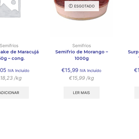
ESGOTADO
Semifrios
Semifrios
ake de Maracujá
Semifrio de Morango –
Surp
50g – cong.
1000g
,05
€
15,99
€
IVA Incluído
IVA Incluído
18,23
/kg
€
15,99
/kg
ADICIONAR
LER MAIS