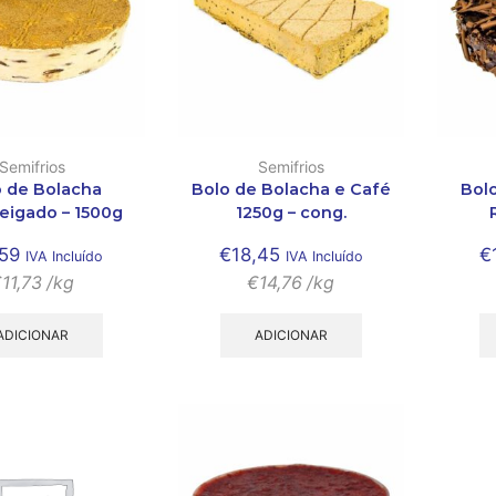
Semifrios
Semifrios
o de Bolacha
Bolo de Bolacha e Café
Bol
igado – 1500g
1250g – cong.
,59
€
18,45
€
IVA Incluído
IVA Incluído
€
11,73
/kg
€
14,76
/kg
ADICIONAR
ADICIONAR