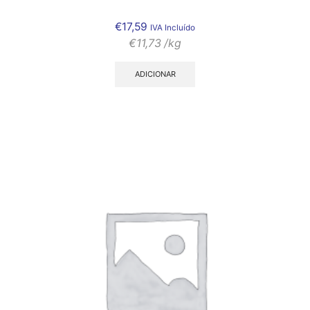
€
17,59
IVA Incluído
€
11,73
/kg
ADICIONAR