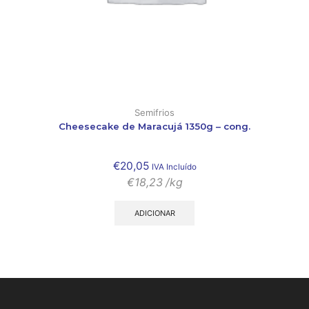
Semifrios
Cheesecake de Maracujá 1350g – cong.
€
20,05
IVA Incluído
€
18,23
/kg
ADICIONAR