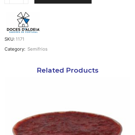
Quantidade
de
Bolo
de
Chocolate
c/
Raspas
SKU:
1171
-
Category:
Semifrios
1150g
Related Products