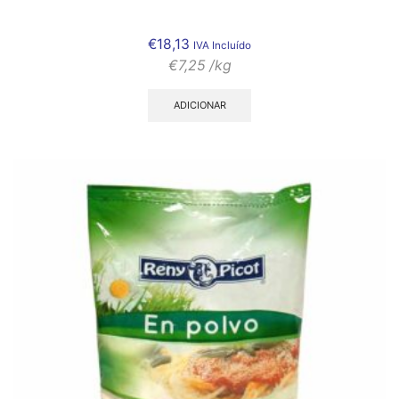
€
18,13
IVA Incluído
€
7,25
/kg
ADICIONAR