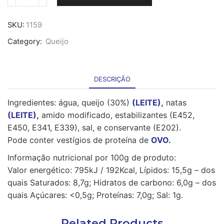
Quantidade
de
Queijo
SKU:
1159
Creme
Category:
Queijo
Catupiry
-
500g
DESCRIÇÃO
Ingredientes: água, queijo (30%)
(LEITE),
natas
(LEITE),
amido modificado, estabilizantes (E452,
E450, E341, E339), sal, e conservante (E202).
Pode conter vestígios de proteína de
OVO.
Informação nutricional por 100g de produto:
Valor energético: 795kJ / 192Kcal, Lípidos: 15,5g – dos
quais Saturados: 8,7g; Hidratos de carbono: 6,0g – dos
quais Açúcares: <0,5g; Proteínas: 7,0g; Sal: 1g.
Related Products