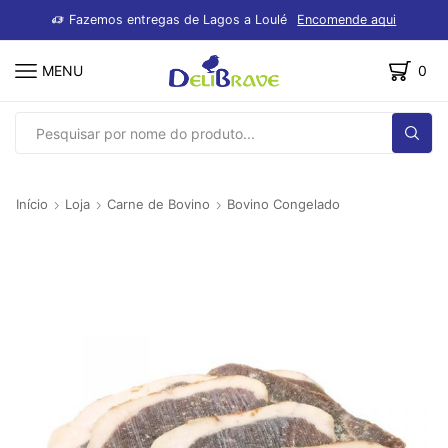
dutos
Fazemos entregas de Lagos a Loulé
Encomende aqui
MENU
0
SEARCH
INPUT
Início
Loja
Carne de Bovino
Bovino Congelado