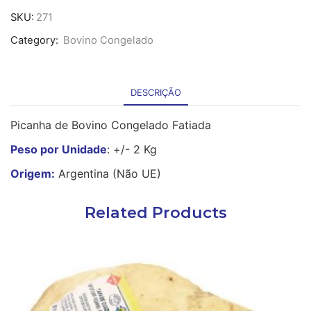
Picanha
SKU:
271
de
Category:
Bovino Congelado
Bovino
Cong.
Fatiada
(Argentina)
DESCRIÇÃO
-
2Kg
Picanha de Bovino Congelado Fatiada
Peso por Unidade
: +/- 2 Kg
Origem:
Argentina (Não UE)
Related Products