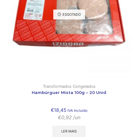
ESGOTADO
Transformados Congelados
Hambúrguer Mista 100g – 20 Unid
€
18,45
IVA Incluído
€
0,92
/un
LER MAIS