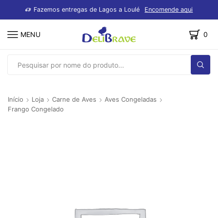
dutos
Fazemos entregas de Lagos a Loulé
Encomende aqui
MENU
0
SEARCH
INPUT
Início
Loja
Carne de Aves
Aves Congeladas
Frango Congelado