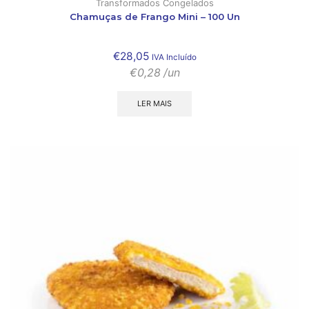
Transformados Congelados
Chamuças de Frango Mini – 100 Un
€
28,05
IVA Incluído
€
0,28
/un
LER MAIS