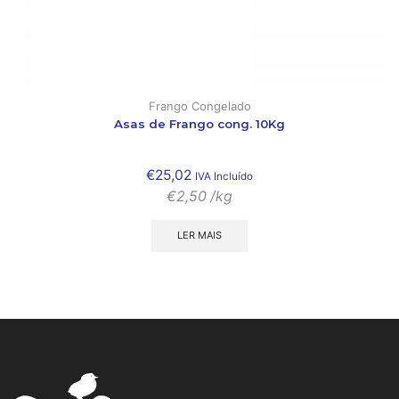
Frango Congelado
Asas de Frango cong. 10Kg
€
25,02
IVA Incluído
€
2,50
/kg
LER MAIS