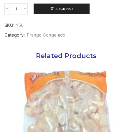
ADICIONAR
Quantidade
de
Moelas
SKU:
456
de
Category:
Frango Congelado
Frango
Cong.
1Kg
Related Products