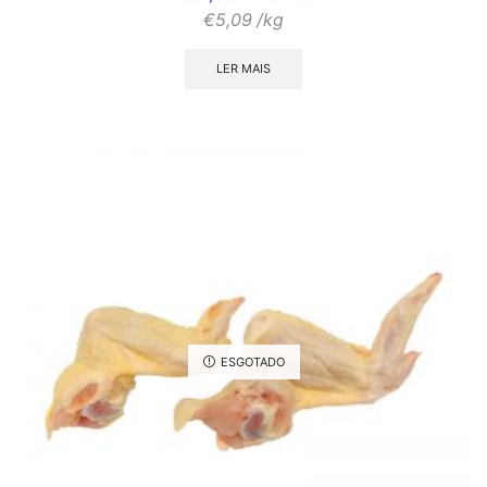
€
5,09
/kg
LER MAIS
ESGOTADO