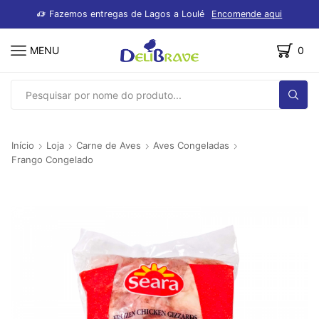
dutos
Fazemos entregas de Lagos a Loulé
Encomende aqui
MENU
0
SEARCH
INPUT
Início
Loja
Carne de Aves
Aves Congeladas
Frango Congelado