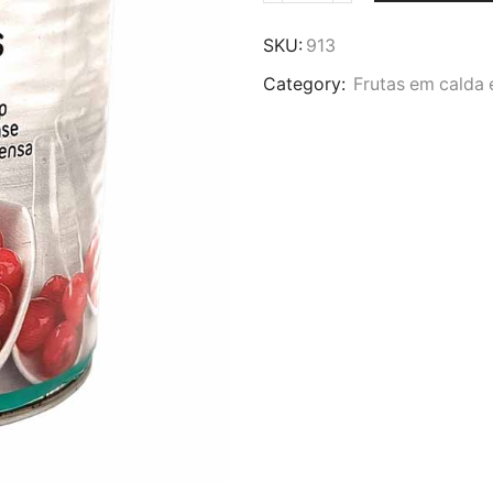
de
Cereja
SKU:
913
Vermelha
Category:
Frutas em calda 
em
Calda
-
920g