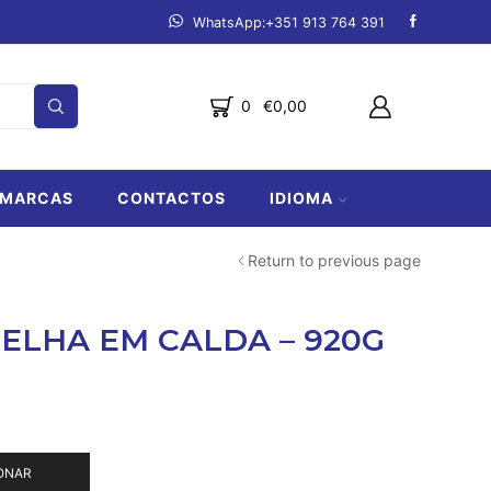
mpanha.
Ver produtos
Fazemos entregas de Lagos a Lo
0
€
0,00
MARCAS
CONTACTOS
IDIOMA
Return to previous page
ELHA EM CALDA – 920G
ONAR