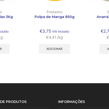
s
Enlatados
las 3Kg
Polpa de Manga 850g
Ananás
€
3,75
€
2,
ncluído
IVA Incluído
kg
€
4,41
/kg
AR
ADICIONAR
A
S DE PRODUTOS
INFORMAÇÕES