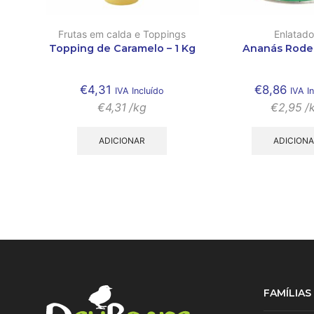
Frutas em calda e Toppings
Enlatado
Topping de Caramelo – 1 Kg
Ananás Rode
€
4,31
€
8,86
IVA Incluído
IVA I
€
4,31
/kg
€
2,95
/
ADICIONAR
ADICION
FAMÍLIA