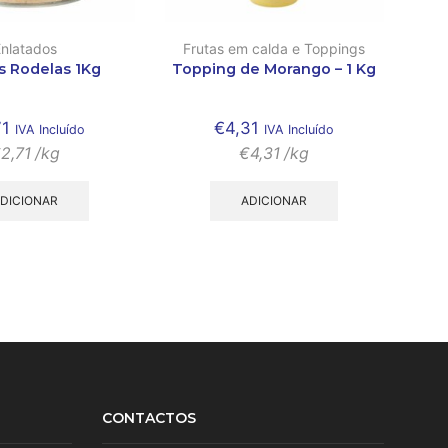
Enlatados
Frutas em calda e Toppings
 Rodelas 1Kg
Topping de Morango – 1 Kg
71
€
4,31
IVA Incluído
IVA Incluído
€
2,71
/kg
€
4,31
/kg
DICIONAR
ADICIONAR
CONTACTOS