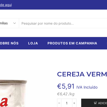
de aqui
Descubra a nossa selecção de produtos em ca
SEARCH
INPUT
OBRE NÓS
LOJA
PRODUTOS EM CAMPANHA
CEREJA VERM
€
5,91
IVA Incluído
€
6,42
/kg
ADICI
Quantidade