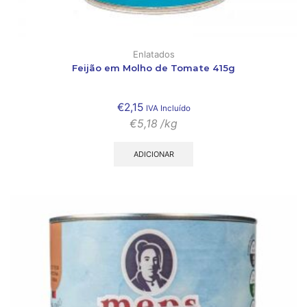
Enlatados
Feijão em Molho de Tomate 415g
€
2,15
IVA Incluído
€
5,18
/kg
ADICIONAR