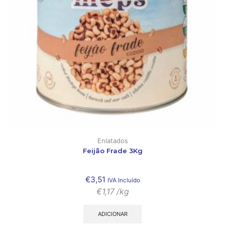
Enlatados
Feijão Frade 3Kg
€
3,51
IVA Incluído
€
1,17
/kg
ADICIONAR