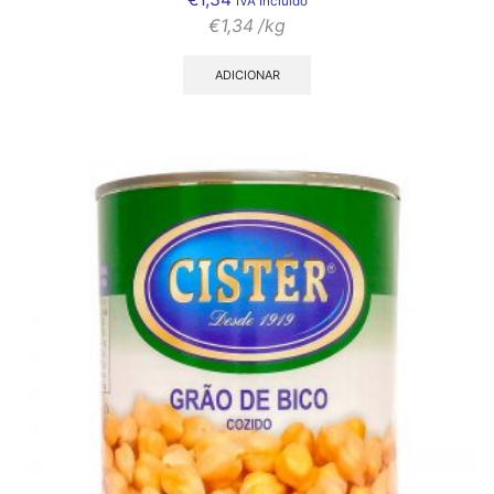
IVA Incluído
€
1,34
/kg
ADICIONAR