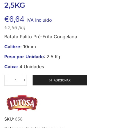
2,5KG
€
6,64
IVA Incluído
€
2,66
/kg
Batata Palito Pré-Frita Congelada
Calibre:
10mm
Peso por Unidade
: 2,5 Kg
Caixa:
4 Unidades
ADICIONAR
Quantidade
de
Batata
Palito
10/10
Lutosa
2,5Kg
SKU:
658