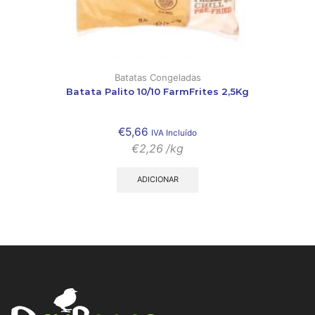
Batatas Congeladas
Batata Palito 10/10 FarmFrites 2,5Kg
€
5,66
IVA Incluído
€
2,26
/kg
ADICIONAR