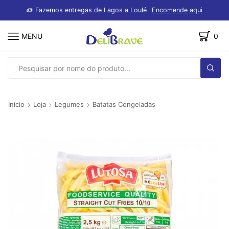
dutos
Fazemos entregas de Lagos a Loulé
Encomende aqui
MENU
0
SEARCH
INPUT
Início
Loja
Legumes
Batatas Congeladas