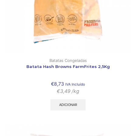
Batatas Congeladas
Batata Hash Browns FarmFrites 2,5Kg
€
8,73
IVA Incluído
€
3,49
/kg
ADICIONAR