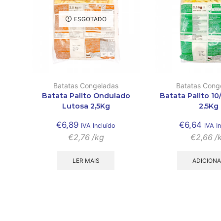
ESGOTADO
Batatas Congeladas
Batatas Cong
Batata Palito Ondulado
Batata Palito 10
Lutosa 2,5Kg
2,5Kg
€
6,89
€
6,64
IVA Incluído
IVA I
€
2,76
/kg
€
2,66
/
LER MAIS
ADICION