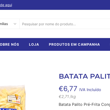
de aqui
Descubra a nossa selecção de produtos em ca
SEARCH
INPUT
OBRE NÓS
LOJA
PRODUTOS EM CAMPANHA
BATATA PALIT
€
6,77
IVA Incluído
€
2,71
/kg
Batata Palito Pré-Frita Con