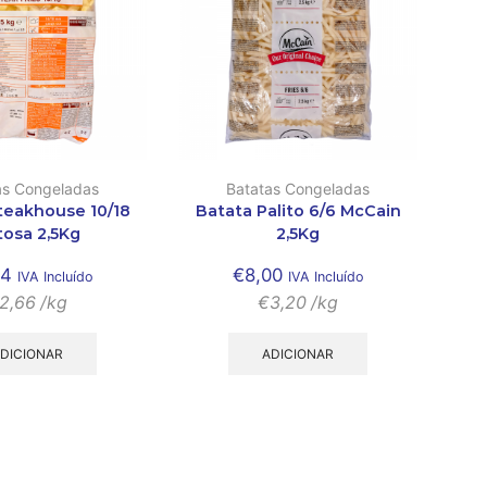
as Congeladas
Batatas Congeladas
teakhouse 10/18
Batata Palito 6/6 McCain
tosa 2,5Kg
2,5Kg
64
€
8,00
IVA Incluído
IVA Incluído
2,66
/kg
€
3,20
/kg
DICIONAR
ADICIONAR