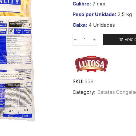
Calibre:
7 mm
Peso por Unidade
: 2,5 Kg
Caixa:
4 Unidades
ADICI
Quantidade
de
Batata
Palito
7/7
Lutosa
SKU:
659
2,5Kg
Category:
Batatas Congela