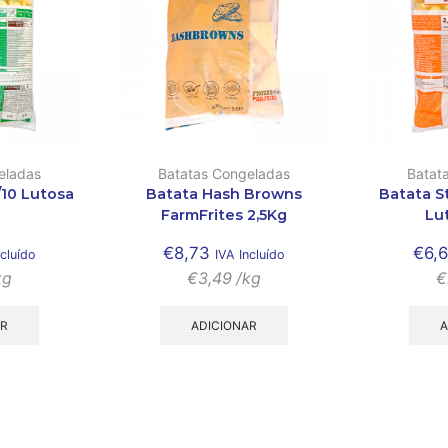
eladas
Batatas Congeladas
Batat
/10 Lutosa
Batata Hash Browns
Batata S
FarmFrites 2,5Kg
Lu
€
8,73
€
6,
ncluído
IVA Incluído
kg
€
3,49
/kg
€
AR
ADICIONAR
A