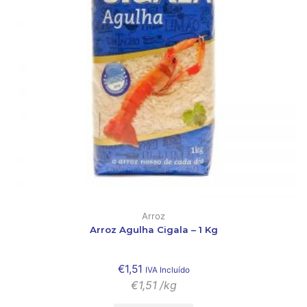
Arroz
Arroz Agulha Cigala – 1 Kg
€
1,51
IVA Incluído
€
1,51
/kg