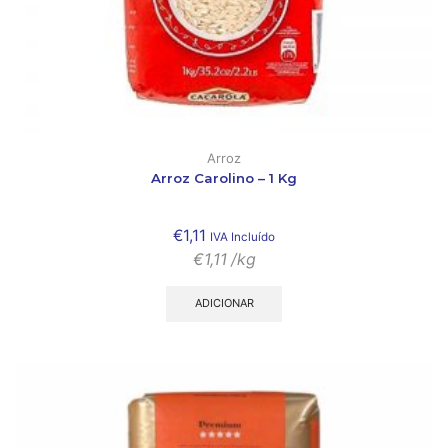
Arroz
Arroz Carolino – 1 Kg
€
1,11
IVA Incluído
€
1,11
/kg
ADICIONAR