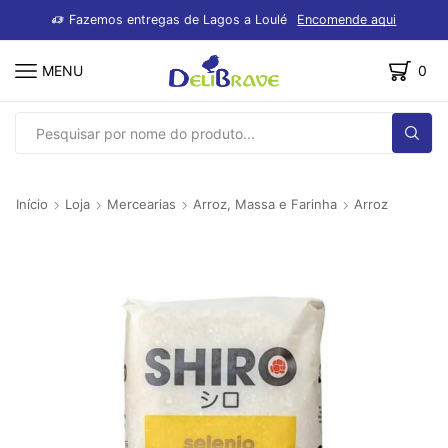
dutos
Fazemos entregas de Lagos a Loulé
Encomende aqui
MENU
0
SEARCH
INPUT
Início
Loja
Mercearias
Arroz, Massa e Farinha
Arroz