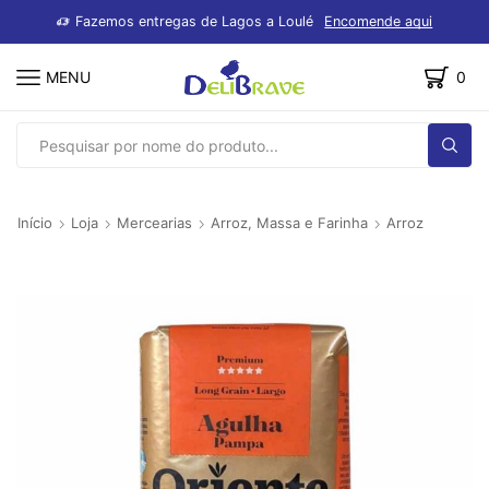
dutos
Fazemos entregas de Lagos a Loulé
Encomende aqui
MENU
0
SEARCH
INPUT
Início
Loja
Mercearias
Arroz, Massa e Farinha
Arroz