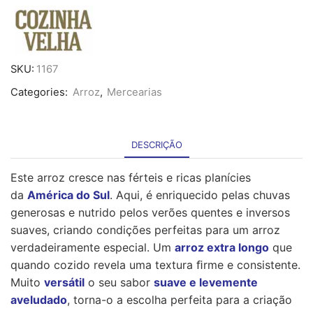
Arroz
Agulha
ORIENTE
-
1Kg
SKU:
1167
Categories:
Arroz
,
Mercearias
DESCRIÇÃO
Este arroz cresce nas férteis e ricas planícies
da
América do Sul
. Aqui, é enriquecido pelas chuvas
generosas e nutrido pelos verões quentes e inversos
suaves, criando condições perfeitas para um arroz
verdadeiramente especial. Um
arroz extra longo
que
quando cozido revela uma textura ﬁrme e consistente.
Muito
versátil
o seu sabor
suave e levemente
aveludado
, torna-o a escolha perfeita para a criação