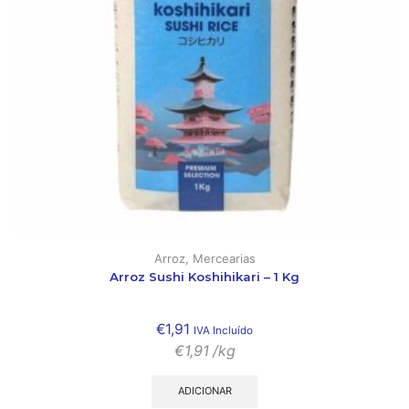
Arroz
,
Mercearias
Arroz Sushi Koshihikari – 1 Kg
€
1,91
IVA Incluído
€
1,91
/kg
ADICIONAR