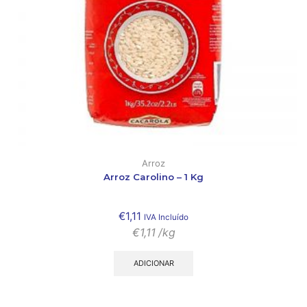
Arroz
Arroz Carolino – 1 Kg
€
1,11
IVA Incluído
€
1,11
/kg
ADICIONAR