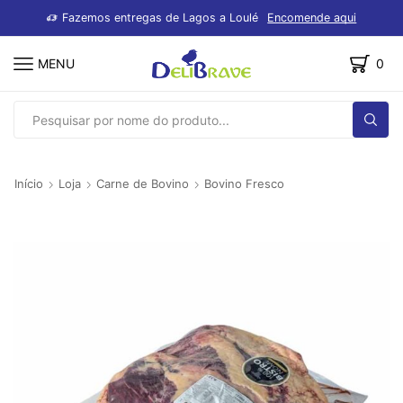
dutos
Fazemos entregas de Lagos a Loulé
Encomende aqui
MENU
0
SEARCH
INPUT
Início
Loja
Carne de Bovino
Bovino Fresco