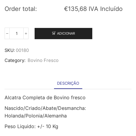
Order total:
€
135,68
IVA Incluído
ADICIONAR
Quantidade
de
Alcatra
SKU:
00180
Completa
Category:
Bovino Fresco
de
Bovino
fresco
-10Kg
DESCRIÇÃO
Alcatra Completa de Bovino fresco
Nascido/Criado/Abate/Desmancha:
Holanda/Polonia/Alemanha
Peso Liquido: +/- 10 Kg