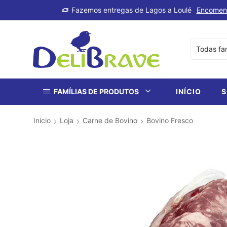
produtos
Fazemos entregas de Lagos a Loulé
Encomen
FAMÍLIAS DE PRODUTOS
INÍCIO
S
Início
Loja
Carne de Bovino
Bovino Fresco