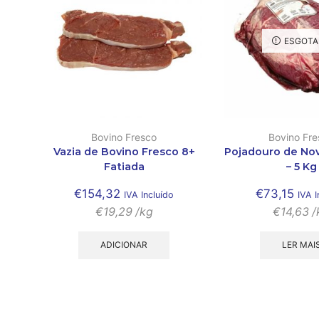
ESGOTA
Bovino Fresco
Bovino Fre
Vazia de Bovino Fresco 8+
Pojadouro de No
Fatiada
– 5 Kg
€
154,32
€
73,15
IVA Incluído
IVA I
€
19,29
/kg
€
14,63
/
ADICIONAR
LER MAI