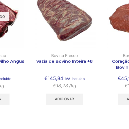
DO
sco
Bovino Fresco
Bo
vilho Angus
Vazia de Bovino Inteira +8
Coração
Bovin
€
145,84
€
45,
ncluído
IVA Incluído
kg
€
18,23
/kg
€
S
ADICIONAR
A