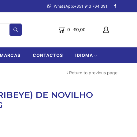
mpanha.
Ver produtos
Fazemos entregas de Lagos a Lo
0
€
0,00
MARCAS
CONTACTOS
IDIOMA
Return to previous page
RIBEYE) DE NOVILHO
G