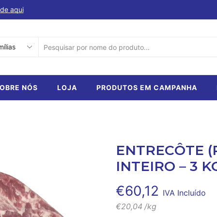
de aqui
Descubra a nossa selecção de produtos em ca
SEARCH
INPUT
OBRE NÓS
LOJA
PRODUTOS EM CAMPANHA
ENTRECÔTE (
INTEIRO – 3 K
€
60,12
IVA Incluído
€
20,04
/kg