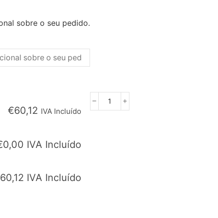
onal sobre o seu pedido.
Quantidade
€
60,12
IVA Incluído
de
Entrecôte
(Ribeye)
€
0,00
IVA Incluído
de
Novilho
Inteiro
60,12
IVA Incluído
-
3
Kg