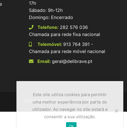
17h
e
Sábado: 9h-12h
Domingo: Encerrado
Telefone:
282 576 036
Chamada para rede fixa nacional
Telemóvel:
913 764 391 -
Chamada para rede móvel nacional
Email:
geral@delibrave.pt
Este site utiliza cookies para permitir
Design & Desenvolvimento WEB:
uma melhor experiência por parte do
utilizador. Ao navegar no site estará a
consentir a sua utilização.
Ok