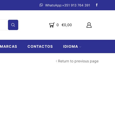
mpanha.
Ver produtos
Fazemos entregas de Lagos a Lo
0
€
0,00
MARCAS
CONTACTOS
IDIOMA
Return to previous page