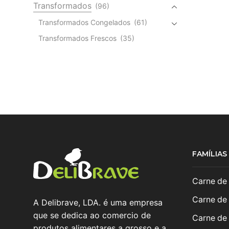
Transformados
(96)
Transformados Congelados
(61)
Transformados Frescos
(35)
FAMÍLIA
Carne de
Carne de
A Delibrave, LDA. é uma empresa
que se dedica ao comercio de
Carne de
produtos alimentares a grosso e a