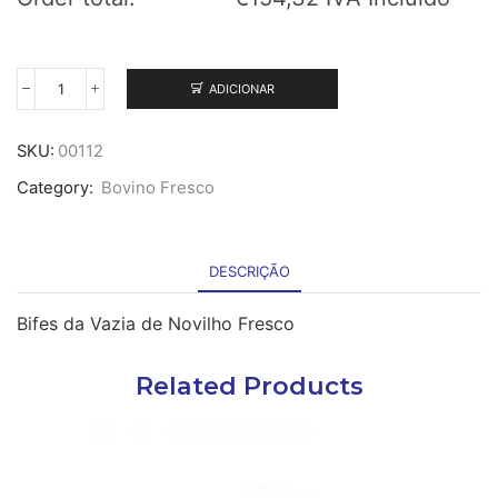
ADICIONAR
Quantidade
de
Vazia
SKU:
00112
de
Category:
Bovino Fresco
Bovino
Fresco
8+
Fatiada
DESCRIÇÃO
Bifes da Vazia de Novilho Fresco
Related Products