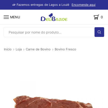
dutos
Fazemos entregas de Lagos a Loulé
Encomende aqui
MENU
0
SEARCH
INPUT
Início
Loja
Carne de Bovino
Bovino Fresco