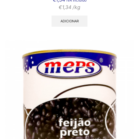
IVA Incluído
€
1,34
/kg
ADICIONAR