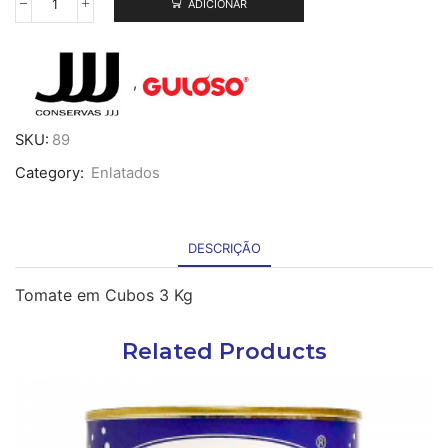
ADICIONAR
Quantidade
de
Tomate
em
,
Cubos
3Kg
SKU:
89
Category:
Enlatados
DESCRIÇÃO
Tomate em Cubos 3 Kg
Related Products