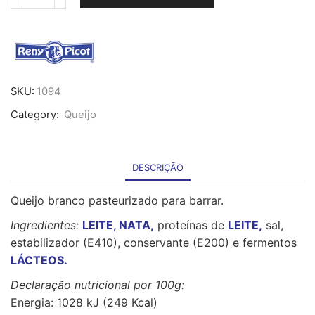
Quantidade
de
Queijo
Creme
Reny
Picot
-
SKU:
1094
5Kg
Category:
Queijo
DESCRIÇÃO
Queijo branco pasteurizado para barrar.
Ingredientes:
LEITE, NATA,
proteínas de
LEITE,
sal,
estabilizador (E410), conservante (E200) e fermentos
LÁCTEOS.
Declaração nutricional por 100g:
Energia: 1028 kJ (249 Kcal)