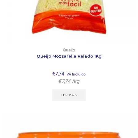
Queijo
Queijo Mozzarella Ralado 1Kg
€
7,74
IVA Incluído
€
7,74
/kg
LER MAIS