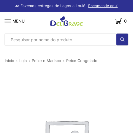
dutos
Fazemos entregas de Lagos a Loulé
Encomende aqui
MENU
0
SEARCH
INPUT
Início
Loja
Peixe e Marisco
Peixe Congelado