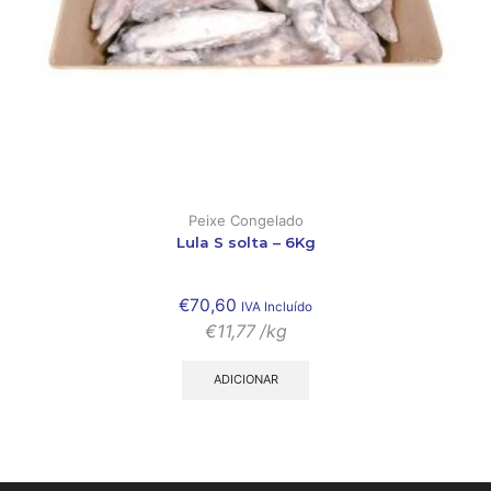
Peixe Congelado
Lula S solta – 6Kg
€
70,60
IVA Incluído
€
11,77
/kg
ADICIONAR