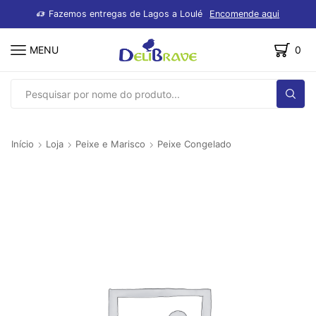
dutos
Fazemos entregas de Lagos a Loulé
Encomende aqui
MENU
0
SEARCH
INPUT
Início
Loja
Peixe e Marisco
Peixe Congelado