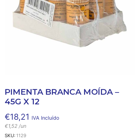
PIMENTA BRANCA MOÍDA –
45G X 12
€
18,21
IVA Incluído
€
1,52
/un
SKU:
1129