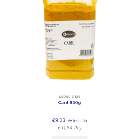
Especiarias
Caril 800g
€
9,23
IVA Incluído
€
11,54
/kg