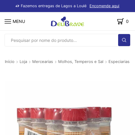
dutos
Fazemos entregas de Lagos a Loulé
Encomende aqui
MENU
0
SEARCH
INPUT
Início
Loja
Mercearias
Molhos, Temperos e Sal
Especiarias