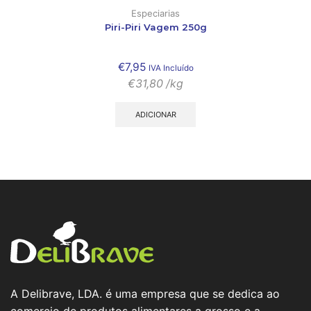
Especiarias
Piri-Piri Vagem 250g
€
7,95
IVA Incluído
€
31,80
/kg
ADICIONAR
A Delibrave, LDA. é uma empresa que se dedica ao