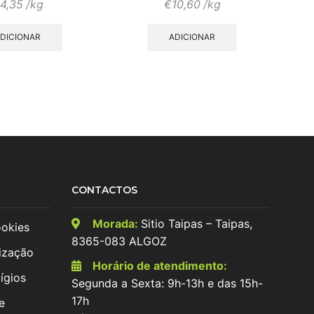
4,35
/kg
€
10,60
/kg
DICIONAR
ADICIONAR
CONTACTOS
Morada:
Sitio Taipas – Taipas,
ookies
8365-083 ALGOZ
ização
Horário de atendimento:
ígios
Segunda a Sexta: 9h-13h e das 15h-
17h
e