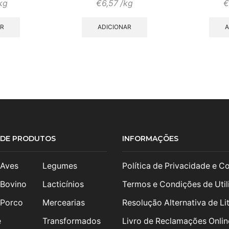
kg
€
6,57
/kg
€
AR
ADICIONAR
A
S DE PRODUTOS
INFORMAÇÕES
 Aves
Legumes
Política de Privacidade e C
 Bovino
Lacticínios
Termos e Condições de Util
 Porco
Mercearias
Resolução Alternativa de Lit
e
Transformados
Livro de Reclamações Onlin