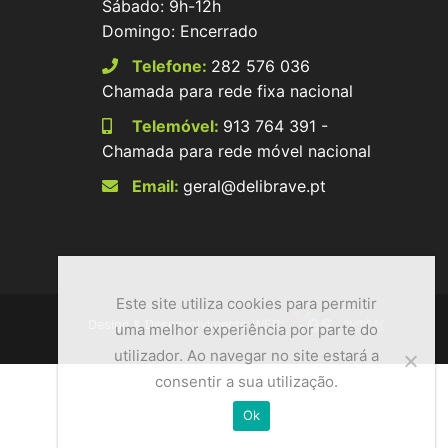
Sábado: 9h-12h
Domingo: Encerrado
Telefone:
282 576 036
Chamada para rede fixa nacional
Telemóvel:
913 764 391 -
Chamada para rede móvel nacional
Email:
geral@delibrave.pt
Este site utiliza cookies para permitir
Design & Desenvolvimento WEB:
uma melhor experiência por parte do
utilizador. Ao navegar no site estará a
consentir a sua utilização.
Ok