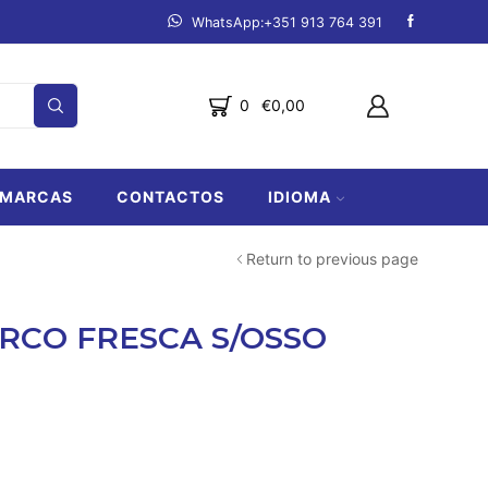
mpanha.
Ver produtos
Fazemos entregas de Lagos a Lo
0
€
0,00
MARCAS
CONTACTOS
IDIOMA
Return to previous page
RCO FRESCA S/OSSO