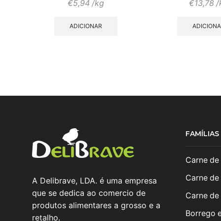
€
5,94
/kg
€
13,78
/
ADICIONAR
ADICION
FAMÍLIA
Carne de
Carne de
A Delibrave, LDA. é uma empresa
que se dedica ao comercio de
Carne de
produtos alimentares a grosso e a
Borrego 
retalho.