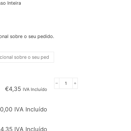
so Inteira
onal sobre o seu pedido.
Quantidade
€
4,35
IVA Incluído
de
Perna
de
0,00
IVA Incluído
Porco
Fresca
s/Osso
€
4,35
IVA Incluído
Inteira