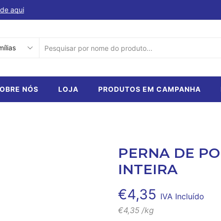
de aqui
Descubra a nossa selecção de produtos em ca
SEARCH
INPUT
OBRE NÓS
LOJA
PRODUTOS EM CAMPANHA
PERNA DE PO
INTEIRA
€
4,35
IVA Incluído
€
4,35
/kg