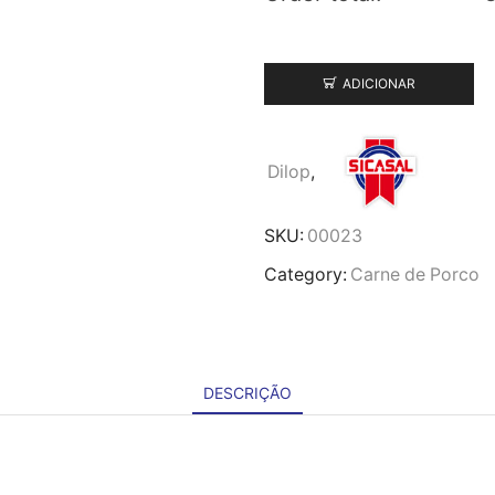
ADICIONAR
Dilop
,
SKU:
00023
Category:
Carne de Porco
DESCRIÇÃO