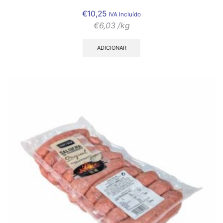
€
10,25
IVA Incluído
€
6,03
/kg
ADICIONAR