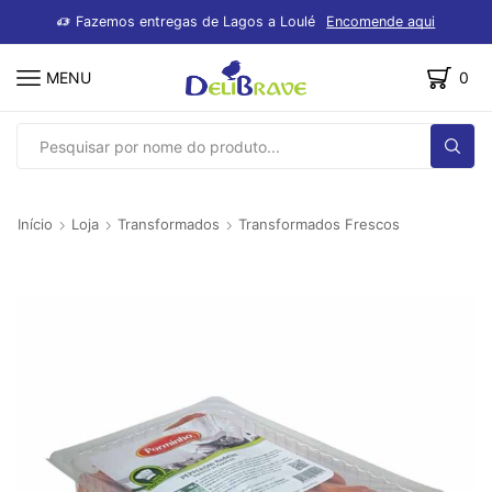
dutos
Fazemos entregas de Lagos a Loulé
Encomende aqui
MENU
0
SEARCH
INPUT
Início
Loja
Transformados
Transformados Frescos