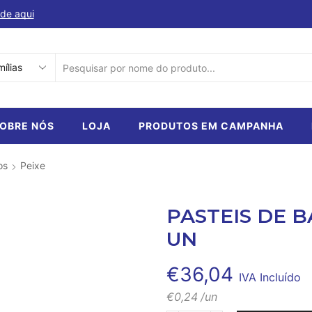
de aqui
Descubra a nossa selecção de produtos em ca
SEARCH
INPUT
OBRE NÓS
LOJA
PRODUTOS EM CAMPANHA
os
Peixe
PASTEIS DE B
UN
€
36,04
IVA Incluído
€
0,24
/un