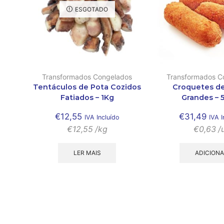
ESGOTADO
Transformados Congelados
Transformados C
Tentáculos de Pota Cozidos
Croquetes d
Fatiados – 1Kg
Grandes – 
€
12,55
€
31,49
IVA Incluído
IVA I
€
12,55
/kg
€
0,63
/
LER MAIS
ADICION