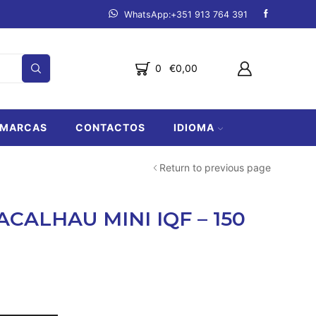
mpanha.
Ver produtos
Fazemos entregas de Lagos a Lo
0
€
0,00
MARCAS
CONTACTOS
IDIOMA
Return to previous page
ACALHAU MINI IQF – 150