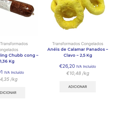
Transformados
Transformados Congelados
Anéis de Calamar Panados –
ongelados
ing Chubb cong –
Clavo – 2,5 Kg
1,36 Kg
€
26,20
IVA Incluído
91
IVA Incluído
€
10,48
/kg
4,35
/kg
ADICIONAR
DICIONAR