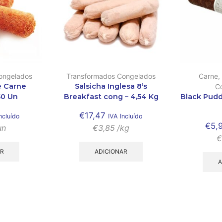
ongelados
Transformados Congelados
Carne
,
e Carne
Salsicha Inglesa 8’s
C
50 Un
Breakfast cong – 4,54 Kg
Black Pudd
€
17,47
ncluído
IVA Incluído
€
5,
un
€
3,85
/kg
€
AR
ADICIONAR
A