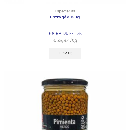
Especiarias
Estragão 150g
€
8,98
IVA Incluído
€
59,87
/kg
LER MAIS