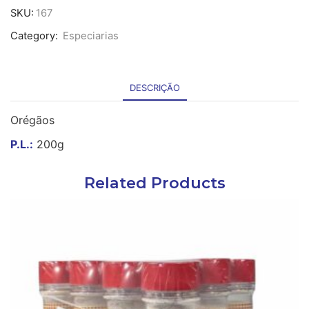
Orégãos
SKU:
167
200g
Category:
Especiarias
DESCRIÇÃO
Orégãos
P.L.:
200g
Related Products