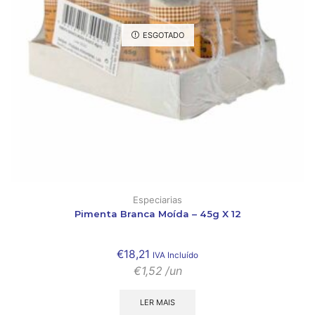
ESGOTADO
Especiarias
Pimenta Branca Moída – 45g X 12
€
18,21
IVA Incluído
€
1,52
/un
LER MAIS