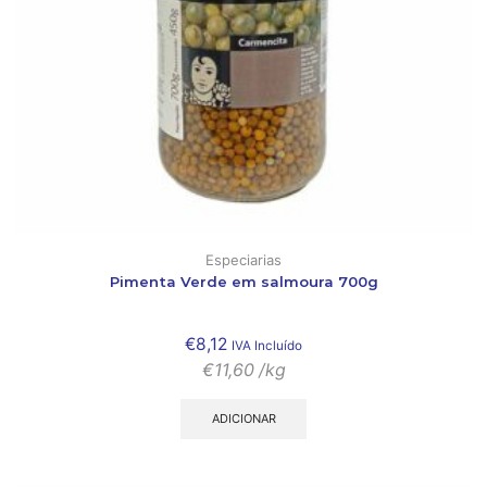
Especiarias
Pimenta Verde em salmoura 700g
€
8,12
IVA Incluído
€
11,60
/kg
ADICIONAR