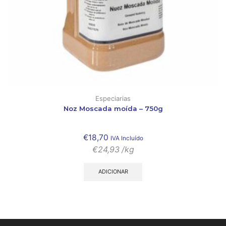
Especiarias
Noz Moscada moída – 750g
€
18,70
IVA Incluído
€
24,93
/kg
ADICIONAR