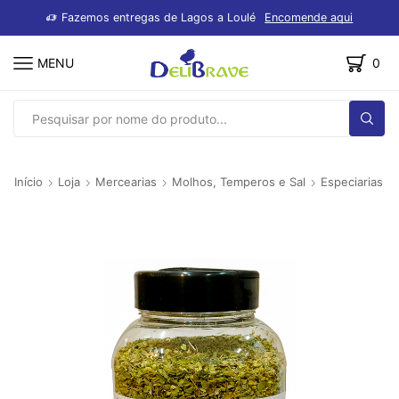
dutos
Fazemos entregas de Lagos a Loulé
Encomende aqui
MENU
0
SEARCH
INPUT
Início
Loja
Mercearias
Molhos, Temperos e Sal
Especiarias