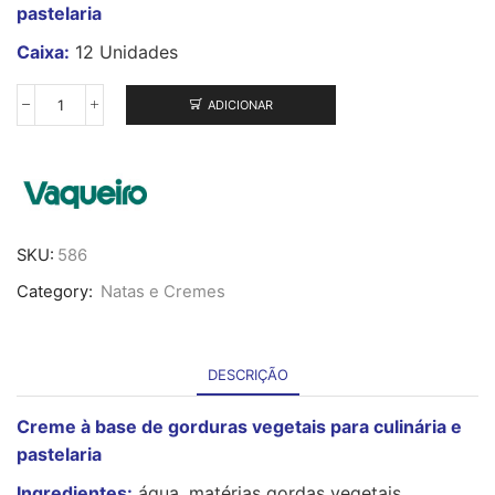
pastelaria
Caixa:
12 Unidades
ADICIONAR
Quantidade
de
Nata
Vegetal
Creme
&
Creme
SKU:
586
1L
Category:
Natas e Cremes
DESCRIÇÃO
Creme à base de gorduras vegetais para culinária e
pastelaria
Ingredientes:
água, matérias gordas vegetais