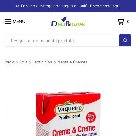
dutos
Fazemos entregas de Lagos a Loulé
Encomende aqui
MENU
0
SEARCH
INPUT
Início
Loja
Lacticínios
Natas e Cremes