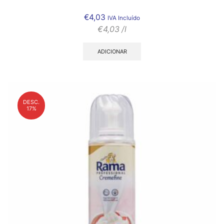
€
4,03
IVA Incluído
€
4,03
/l
ADICIONAR
DESC.
17%