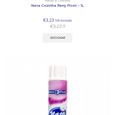
Natas e Cremes
Nata Cozinha Reny Picot – 1L
€
3,23
IVA Incluído
€
3,23
/l
ADICIONAR