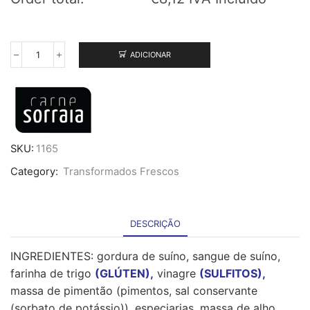
ADICIONAR
Quantidade
de
Morcela
Sorraia
-
1,5
Kg
SKU:
1165
Category:
Transformados Frescos
DESCRIÇÃO
INGREDIENTES: gordura de suíno, sangue de suíno,
farinha de trigo
(GLÚTEN),
vinagre
(SULFITOS),
massa de pimentão (pimentos, sal conservante
(sorbato de potássio)), especiarias, massa de alho