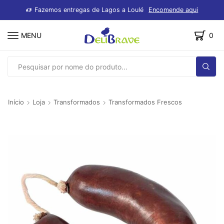
dutos
Fazemos entregas de Lagos a Loulé
Encomende aqui
MENU
0
SEARCH
INPUT
Início
Loja
Transformados
Transformados Frescos