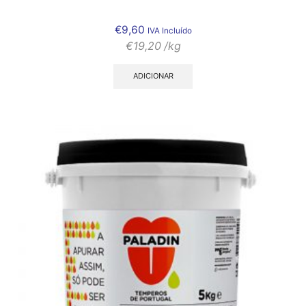
€
9,60
IVA Incluído
€
19,20
/kg
ADICIONAR