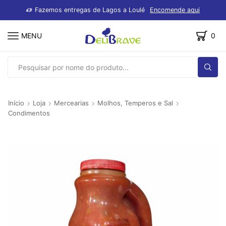
dutos
Fazemos entregas de Lagos a Loulé
Encomende aqui
MENU
0
SEARCH
INPUT
Início
Loja
Mercearias
Molhos, Temperos e Sal
Condimentos