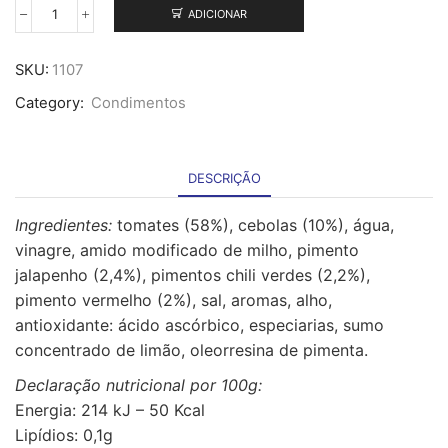
ADICIONAR
Quantidade
de
Molho
SKU:
1107
Salsa
Category:
Condimentos
de
Tomate
Mexicana
-
DESCRIÇÃO
2
L
Ingredientes:
tomates (58%), cebolas (10%), água,
vinagre, amido modificado de milho, pimento
jalapenho (2,4%), pimentos chili verdes (2,2%),
pimento vermelho (2%), sal, aromas, alho,
antioxidante: ácido ascórbico, especiarias, sumo
concentrado de limão, oleorresina de pimenta.
Declaração nutricional por 100g:
Energia: 214 kJ – 50 Kcal
Lipídios: 0,1g