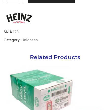
Quantidade
de
Maionese
Heinz
em
Saquetas
-
SKU:
178
200
Category:
Unidoses
x
10ml
Related Products