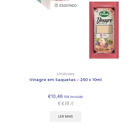
ESGOTADO
Unidoses
Vinagre em Saquetas – 250 x 10ml
€
10,46
IVA Incluído
€
4,18
/l
LER MAIS