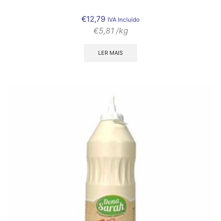
€
12,79
IVA Incluído
€
5,81
/kg
LER MAIS