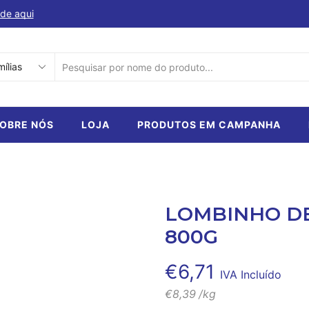
de aqui
Descubra a nossa selecção de produtos em ca
SEARCH
INPUT
OBRE NÓS
LOJA
PRODUTOS EM CAMPANHA
LOMBINHO DE
800G
€
6,71
IVA Incluído
€
8,39
/kg