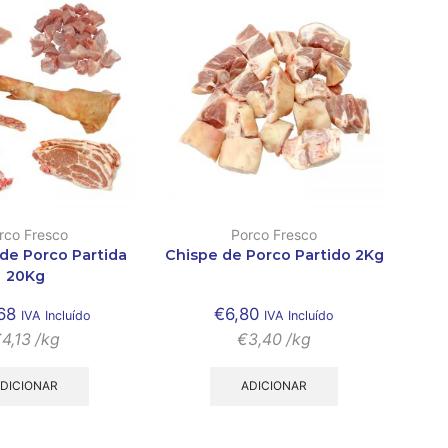
rco Fresco
Porco Fresco
e Porco Partida
Chispe de Porco Partido 2Kg
20Kg
68
€
6,80
IVA Incluído
IVA Incluído
€
4,13
/kg
€
3,40
/kg
DICIONAR
ADICIONAR