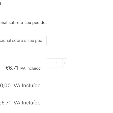
g
onal sobre o seu pedido.
Quantidade
€
6,71
IVA Incluído
de
Lombinho
de
0,00
IVA Incluído
Porco
em
Fatiado
€
6,71
IVA Incluído
800g