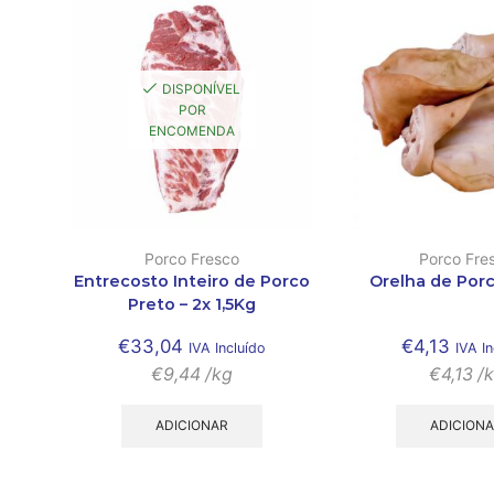
DISPONÍVEL
POR
ENCOMENDA
Porco Fresco
Porco Fre
Entrecosto Inteiro de Porco
Orelha de Porc
Preto – 2x 1,5Kg
€
33,04
€
4,13
IVA Incluído
IVA In
€
9,44
/kg
€
4,13
/
ADICIONAR
ADICION