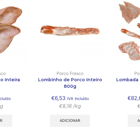
sco
Porco Fresco
Po
o Inteira
Lombinho de Porco Inteiro
Lombada d
800g
€
6,53
€
82,
cluído
IVA Incluído
kg
€
8,16
/kg
AR
ADICIONAR
A