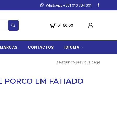
mpanha.
Ver produtos
Fazemos entregas de Lagos a Lo
0
€
0,00
MARCAS
CONTACTOS
IDIOMA
Return to previous page
 PORCO EM FATIADO