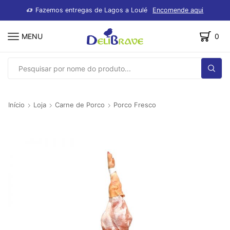
dutos
Fazemos entregas de Lagos a Loulé
Encomende aqui
MENU
0
SEARCH
INPUT
Início
Loja
Carne de Porco
Porco Fresco