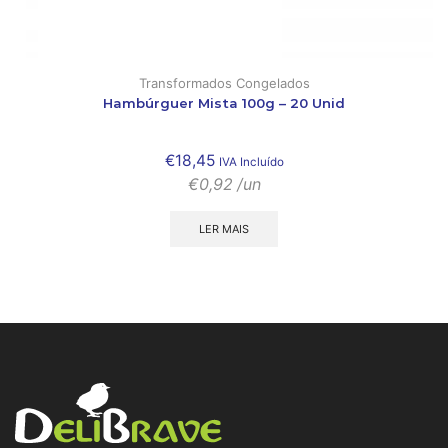
Transformados Congelados
Hambúrguer Mista 100g – 20 Unid
€
18,45
IVA Incluído
€
0,92
/un
LER MAIS