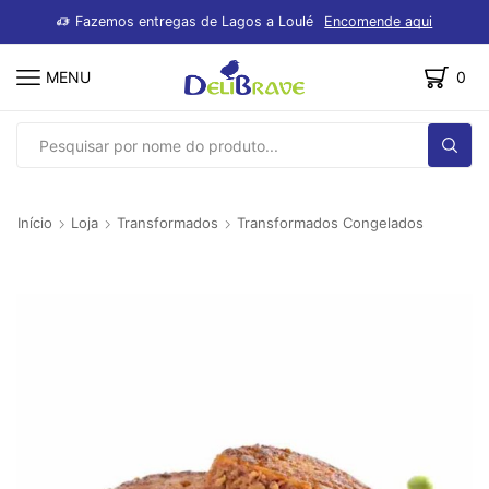
dutos
Fazemos entregas de Lagos a Loulé
Encomende aqui
MENU
0
SEARCH
INPUT
Início
Loja
Transformados
Transformados Congelados