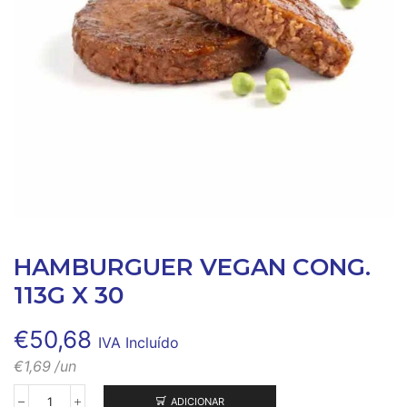
HAMBURGUER VEGAN CONG.
113G X 30
€
50,68
IVA Incluído
€
1,69
/un
ADICIONAR