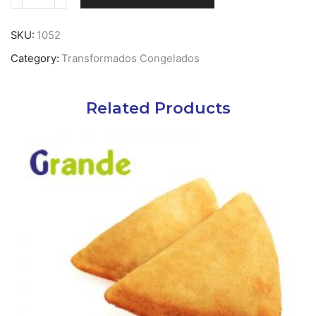
Quantidade
de
Hamburguer
SKU:
1052
Vegan
Category:
Transformados Congelados
cong.
113g
X
30
Related Products