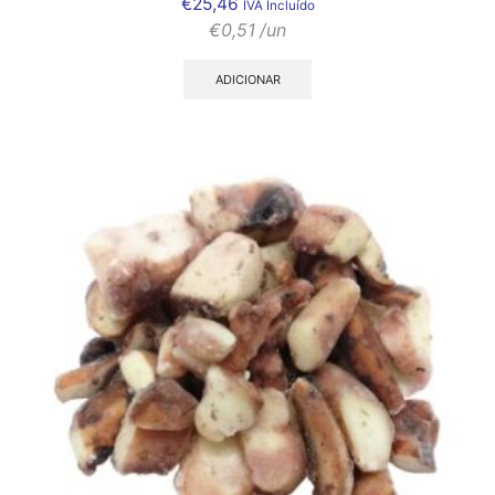
€
25,46
IVA Incluído
€
0,51
/un
ADICIONAR