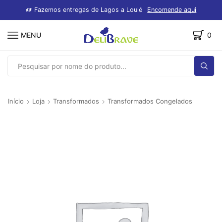
dutos
Fazemos entregas de Lagos a Loulé
Encomende aqui
MENU
0
SEARCH
INPUT
Início
Loja
Transformados
Transformados Congelados