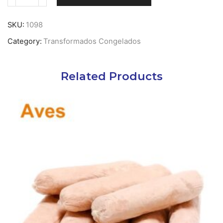
Quantidade
de
Hambúrguer
SKU:
1098
Frango
Category:
Transformados Congelados
cong
-
3,36
Kg
Related Products