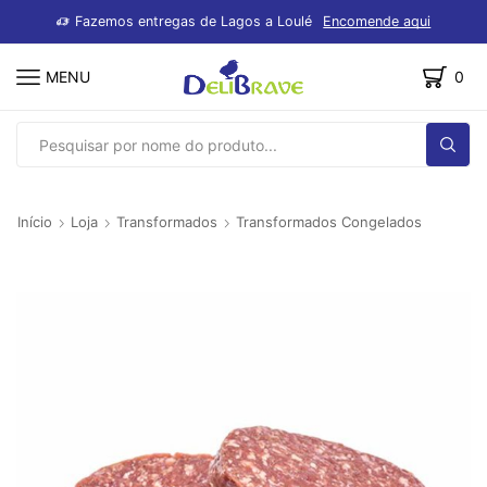
dutos
Fazemos entregas de Lagos a Loulé
Encomende aqui
MENU
0
SEARCH
INPUT
Início
Loja
Transformados
Transformados Congelados