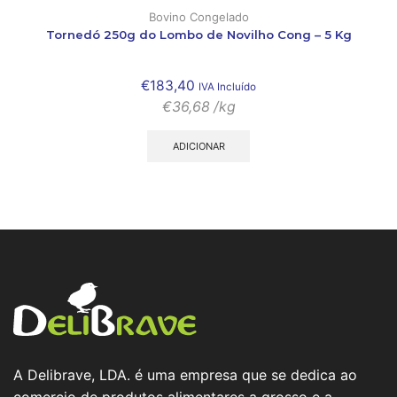
Bovino Congelado
Tornedó 250g do Lombo de Novilho Cong – 5 Kg
€
183,40
IVA Incluído
€
36,68
/kg
ADICIONAR
A Delibrave, LDA. é uma empresa que se dedica ao