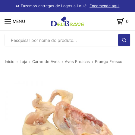
dutos
Fazemos entregas de Lagos a Loulé
Encomende aqui
MENU
0
SEARCH
INPUT
Início
Loja
Carne de Aves
Aves Frescas
Frango Fresco