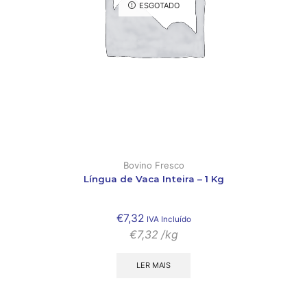
ESGOTADO
Bovino Fresco
Língua de Vaca Inteira – 1 Kg
€
7,32
IVA Incluído
€
7,32
/kg
LER MAIS