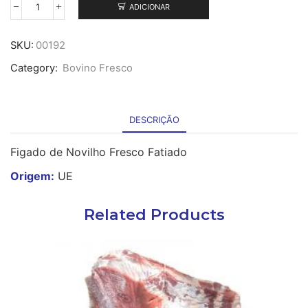
ADICIONAR
Quantidade
de
Fígado
SKU:
00192
de
Category:
Bovino Fresco
Novilho
-
Fatiado
DESCRIÇÃO
Figado de Novilho Fresco Fatiado
Origem:
UE
Related Products