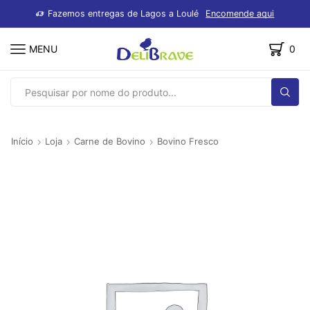
dutos
Fazemos entregas de Lagos a Loulé
Encomende aqui
MENU
0
SEARCH
INPUT
Início
Loja
Carne de Bovino
Bovino Fresco