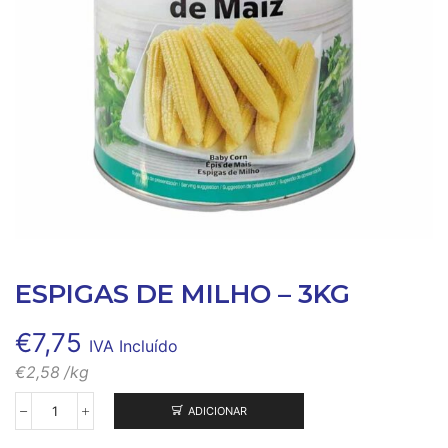
ESPIGAS DE MILHO – 3KG
€
7,75
IVA Incluído
€
2,58
/kg
ADICIONAR
Quantidade
de