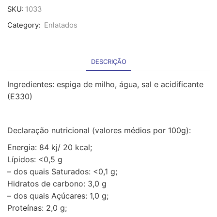
Espigas
SKU:
1033
de
Category:
Enlatados
milho
-
3Kg
DESCRIÇÃO
Ingredientes: espiga de milho, água, sal e acidificante
(E330)
Declaração nutricional (valores médios por 100g):
Energia: 84 kj/ 20 kcal;
Lípidos: <0,5 g
– dos quais Saturados: <0,1 g;
Hidratos de carbono: 3,0 g
– dos quais Açúcares: 1,0 g;
Proteínas: 2,0 g;