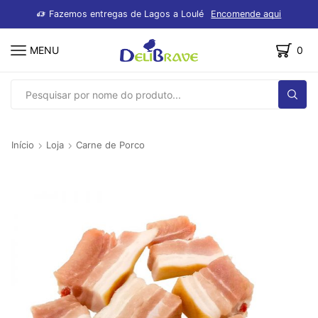
dutos
Fazemos entregas de Lagos a Loulé
Encomende aqui
MENU
0
SEARCH
INPUT
Início
Loja
Carne de Porco