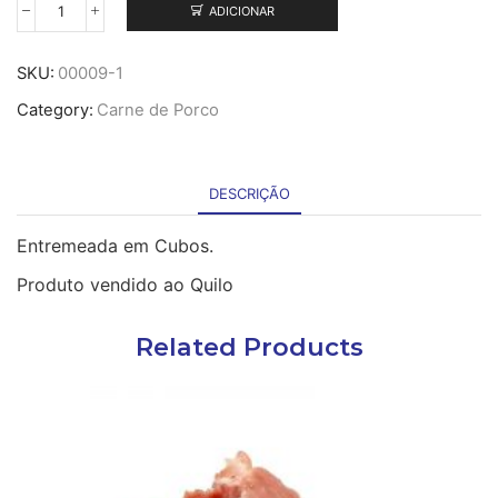
ADICIONAR
Quantidade
de
Entremeada
SKU:
00009-1
de
Category:
Carne de Porco
Porco
Partida
DESCRIÇÃO
Entremeada em Cubos.
Produto vendido ao Quilo
Related Products