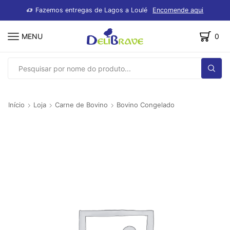
dutos
Fazemos entregas de Lagos a Loulé
Encomende aqui
MENU
0
SEARCH
INPUT
Início
Loja
Carne de Bovino
Bovino Congelado