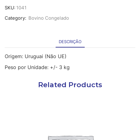
Entrecôte
SKU:
1041
de
Category:
Bovino Congelado
Novilho
Angus
Inteiro
cong
DESCRIÇÃO
-
3
Kg
Origem: Uruguai (Não UE)
Peso por Unidade: +/- 3 kg
Related Products