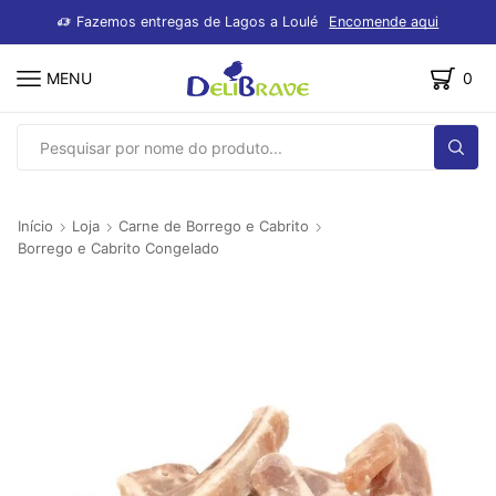
dutos
Fazemos entregas de Lagos a Loulé
Encomende aqui
MENU
0
SEARCH
INPUT
Início
Loja
Carne de Borrego e Cabrito
Borrego e Cabrito Congelado