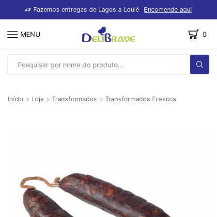
dutos
Fazemos entregas de Lagos a Loulé
Encomende aqui
MENU
0
SEARCH
INPUT
Início
Loja
Transformados
Transformados Frescos