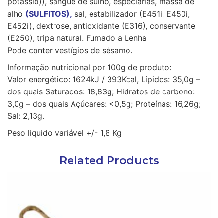
potássio)), sangue de suíno, especiarias, massa de
alho
(SULFITOS),
sal, estabilizador (E451i, E450i,
E452i), dextrose, antioxidante (E316), conservante
(E250), tripa natural. Fumado a Lenha
Pode conter vestígios de sésamo.
Informação nutricional por 100g de produto:
Valor energético: 1624kJ / 393Kcal, Lípidos: 35,0g –
dos quais Saturados: 18,83g; Hidratos de carbono:
3,0g – dos quais Açúcares: <0,5g; Proteínas: 16,26g;
Sal: 2,13g.
Peso liquido variável +/- 1,8 Kg
Related Products