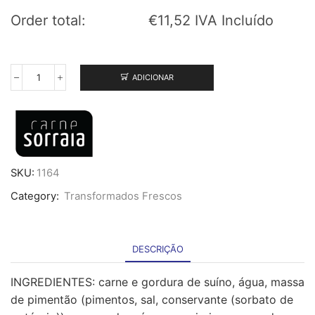
Order total:
€
11,52
IVA Incluído
ADICIONAR
Quantidade
de
Chouriço
Mouro
Sorraia
-
1,8
SKU:
1164
Kg
Category:
Transformados Frescos
DESCRIÇÃO
INGREDIENTES: carne e gordura de suíno, água, massa
de pimentão (pimentos, sal, conservante (sorbato de