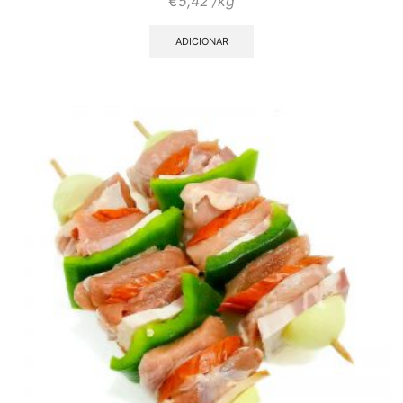
€
5,42
/kg
ADICIONAR