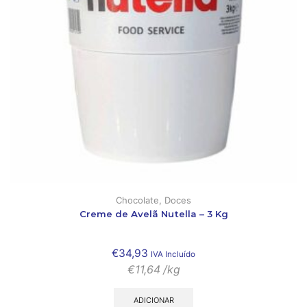
Chocolate
,
Doces
Creme de Avelã Nutella – 3 Kg
€
34,93
IVA Incluído
€
11,64
/kg
ADICIONAR