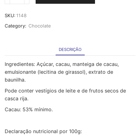
Quantidade
de
Chocolate
SKU:
1148
de
Category:
Chocolate
Culinária
53%
-
200g
DESCRIÇÃO
Ingredientes: Açúcar, cacau, manteiga de cacau,
emulsionante (lecitina de girassol), extrato de
baunilha.
Pode conter vestígios de leite e de frutos secos de
casca rija.
Cacau: 53% mínimo.
Declaração nutricional por 100g: