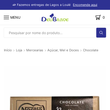
dutos
Fazemos entregas de Lagos a Loulé
Encomende aqui
MENU
0
SEARCH
INPUT
Início
Loja
Mercearias
Açúcar, Mel e Doces
Chocolate