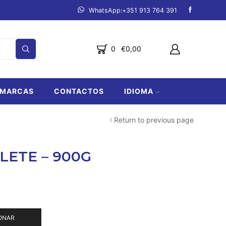
mpanha.
Ver produtos
Fazemos entregas de Lagos a Lo
0
€
0,00
MARCAS
CONTACTOS
IDIOMA
Return to previous page
LETE – 900G
ONAR