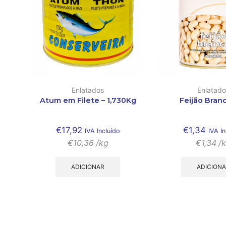
Enlatados
Enlatado
Atum em Filete – 1,730Kg
Feijão Bran
€
17,92
€
1,34
IVA Incluído
IVA In
€
10,36
/kg
€
1,34
/
ADICIONAR
ADICION