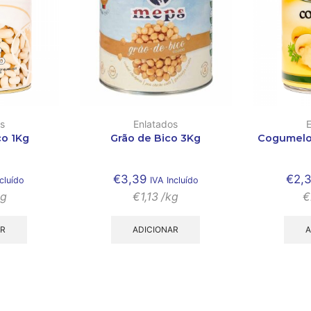
s
Enlatados
co 1Kg
Grão de Bico 3Kg
Cogumelo
€
3,39
€
2,
cluído
IVA Incluído
kg
€
1,13
/kg
€
AR
ADICIONAR
A