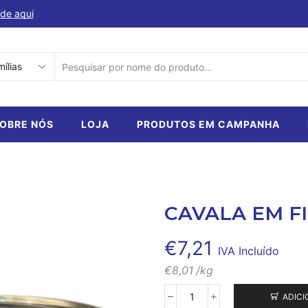
de aqui
Descubra a nossa selecção de produtos em ca
SEARCH
INPUT
OBRE NÓS
LOJA
PRODUTOS EM CAMPANHA
CAVALA EM FI
€
7,21
IVA Incluído
€
8,01
/kg
ADICI
Quantidade