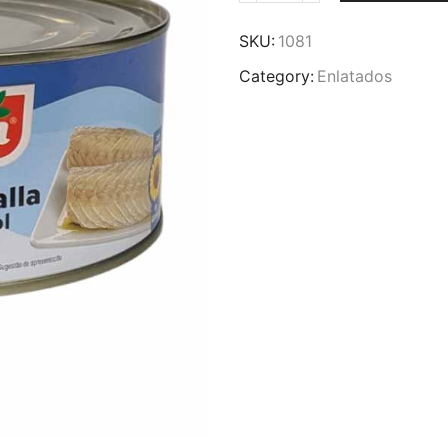
de
Cavala
SKU:
1081
em
Category:
Enlatados
Filete
-
900g