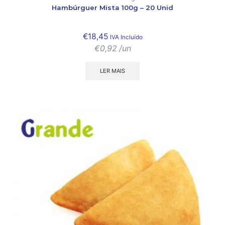
Hambúrguer Mista 100g – 20 Unid
€
18,45
IVA Incluído
€
0,92
/un
LER MAIS