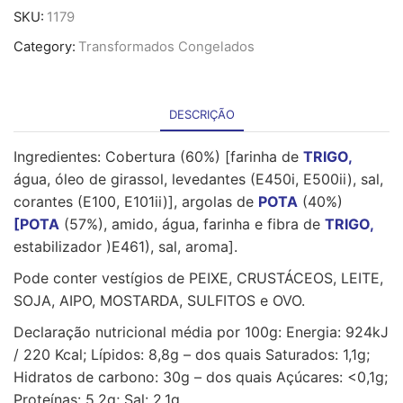
Calamares
SKU:
1179
à
Category:
Transformados Congelados
Romana
-
4
Kg
DESCRIÇÃO
Ingredientes: Cobertura (60%) [farinha de
TRIGO,
água, óleo de girassol, levedantes (E450i, E500ii), sal,
corantes (E100, E101ii)], argolas de
POTA
(40%)
[POTA
(57%), amido, água, farinha e fibra de
TRIGO,
estabilizador )E461), sal, aroma].
Pode conter vestígios de PEIXE, CRUSTÁCEOS, LEITE,
SOJA, AIPO, MOSTARDA, SULFITOS e OVO.
Declaração nutricional média por 100g: Energia: 924kJ
/ 220 Kcal; Lípidos: 8,8g – dos quais Saturados: 1,1g;
Hidratos de carbono: 30g – dos quais Açúcares: <0,1g;
Proteínas: 5,2g; Sal: 2,1g.