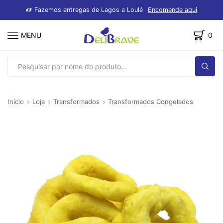
dutos
Fazemos entregas de Lagos a Loulé
Encomende aqui
MENU
0
SEARCH
INPUT
Início
Loja
Transformados
Transformados Congelados