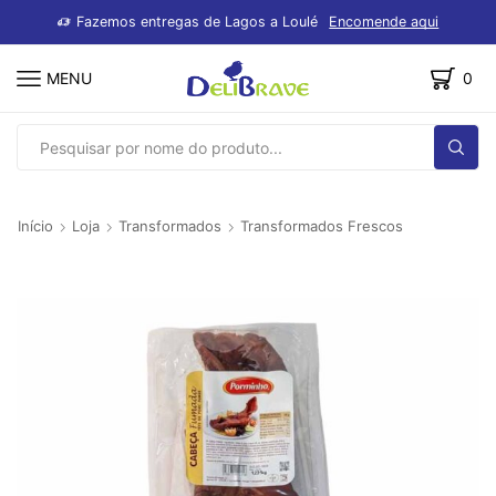
dutos
Fazemos entregas de Lagos a Loulé
Encomende aqui
MENU
0
SEARCH
INPUT
Início
Loja
Transformados
Transformados Frescos