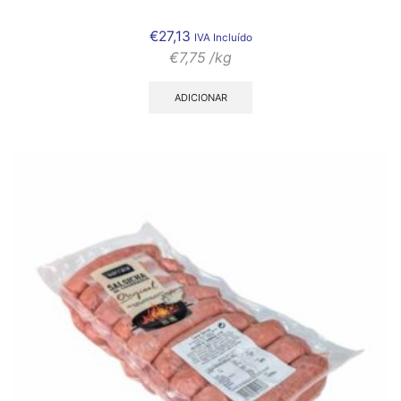
€
27,13
IVA Incluído
€
7,75
/kg
ADICIONAR