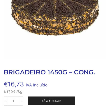
BRIGADEIRO 1450G – CONG.
€
16,73
IVA Incluído
€
11,54
/kg
ADICIONAR
Quantidade
de