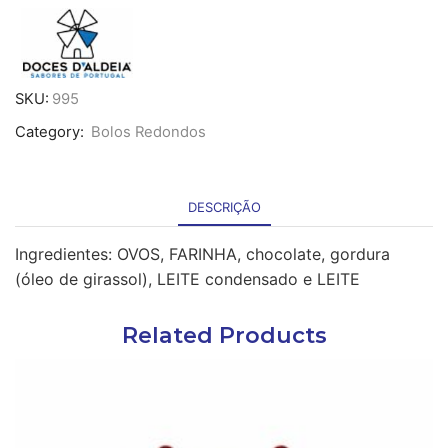
Brigadeiro
1450g
-
cong.
SKU:
995
Category:
Bolos Redondos
DESCRIÇÃO
Ingredientes: OVOS, FARINHA, chocolate, gordura
(óleo de girassol), LEITE condensado e LEITE
Related Products