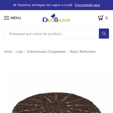
dutos
Fazemos entregas de Lagos a Loulé
Encomende aqui
MENU
0
SEARCH
INPUT
Início
Loja
Sobremesas Congeladas
Bolos Redondos