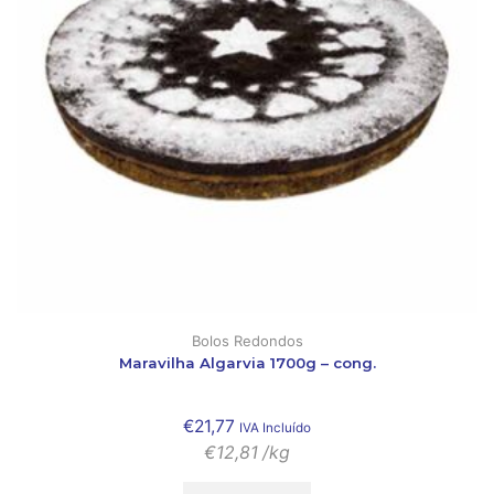
Bolos Redondos
Maravilha Algarvia 1700g – cong.
€
21,77
IVA Incluído
€
12,81
/kg